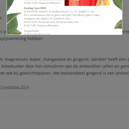
GURU PURNIMA
SWAMI PRAGYANAND GIRI IN
e
SURINAME
 voor Vata types, omdat zij van nature een onregelmatig spijsver
BENEFIETAVOND
 spijsvertering hebben.
m, magnesium, koper, manganese en gingerol. Gember heeft een an
 bloedsuiker door het stimuleren van de alvleesklier cellen en gem
 het ook bij gewrichtspijnen. Het bestanddeel gingerol is een antio
7 november 2014
.