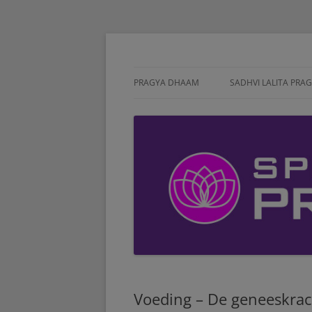
Meditatie, Retreat, Spirituele ontwikkeling
Pragyadhaam Spiri
PRAGYA DHAAM
SADHVI LALITA PRA
Voeding – De geneeskrac