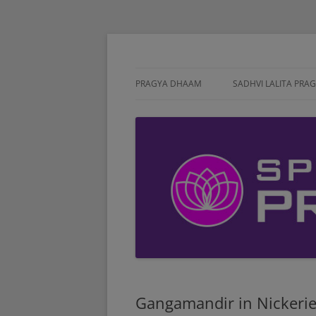
Meditatie, Retreat, Spirituele ontwikkeling
Pragyadhaam Spiri
PRAGYA DHAAM
SADHVI LALITA PRA
Gangamandir in Nickeri