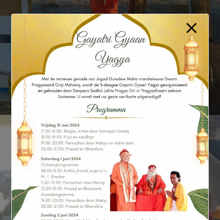
GURU PURNIMA
SWAMI PRAGYANAND GIRI IN
SURINAME
BENEFIETAVOND