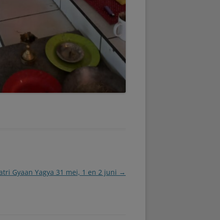
atri Gyaan Yagya 31 mei, 1 en 2 juni
→