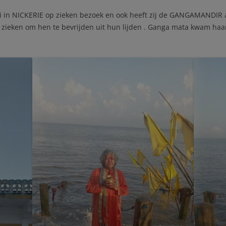
VIERING 4 JARIG BESTAAN PRAGYA
i in NICKERIE op zieken bezoek en ook heeft zij de GANGAMANDIR
DHAAM
zieken om hen te bevrijden uit hun lijden . Ganga mata kwam haar 
VIERING 4 JARIG BESTAAN
SANYASIN SADHVI LALITA PRAGYA
GIRI
VIERING 3 JARIG SANYASI BESTAAN
SADHVI
VIERING 2 JARIG BESTAAN PRAGYA
DHAAM EN VERJAARDAG MATAJI
VIERING 1 JARIG BESTAAN PRAGYA
DHAAM EN VERJAARDAG VAN
MATAJI
LEZING DRS. ETIENNE PREMDANI
OVER AYURVEDA