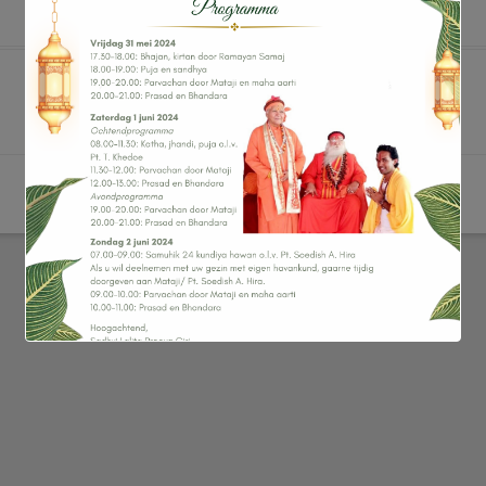
VIERING 4 JARIG BESTAAN PRAGYA
DHAAM
VIERING 4 JARIG BESTAAN
SANYASIN SADHVI LALITA PRAGYA
GIRI
VIERING 3 JARIG SANYASI BESTAAN
SADHVI
VIERING 2 JARIG BESTAAN PRAGYA
DHAAM EN VERJAARDAG MATAJI
VIERING 1 JARIG BESTAAN PRAGYA
DHAAM EN VERJAARDAG VAN
MATAJI
LEZING DRS. ETIENNE PREMDANI
OVER AYURVEDA