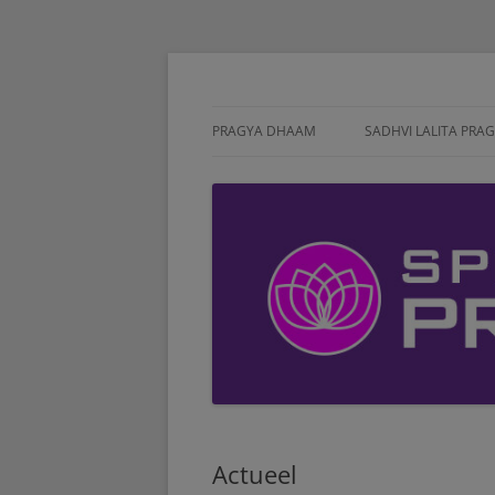
Meditatie, Retreat, Spirituele ontwikkeling
Pragyadhaam Spiri
PRAGYA DHAAM
SADHVI LALITA PRA
Actueel